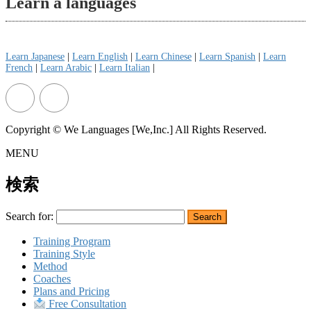
Learn a languages
Learn Japanese
|
Learn English
|
Learn Chinese
|
Learn Spanish
|
Learn
French
|
Learn Arabic
|
Learn Italian
|
Copyright © We Languages [We,Inc.] All Rights Reserved.
MENU
検索
Search for:
Training Program
Training Style
Method
Coaches
Plans and Pricing
Free Consultation