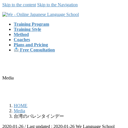
Skip to the content
Skip to the Navigation
Training Program
Training Style
Method
Coaches
Plans and Pricing
Free Consultation
Media
HOME
Media
台湾のバレンタインデー
2020-01-26
/ Last updated :
2020-01-26
We Language School