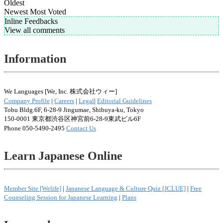
Oldest
Newest
Most Voted
Inline Feedbacks
View all comments
Information
We Languages [We, Inc. 株式会社ウィー]
Company Profile
|
Careers
|
Legal
|
Editorial Guidelines
Tobu Bldg.6F, 6-28-9 Jingumae, Shibuya-ku, Tokyo
150-0001 東京都渋谷区神宮前6-28-9東武ビル6F
Phone 050-5490-2495
Contact Us
Learn Japanese Online
Member Site [Welife]
|
Japanese Language & Culture Quiz [JCLUE]
|
Free
Counseling Session for Japanese Learning
|
Plans