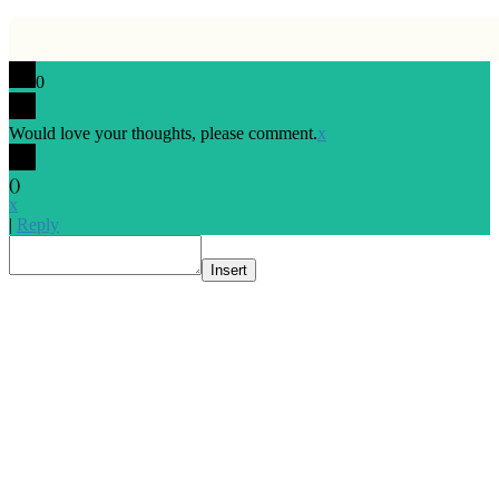
0
Would love your thoughts, please comment.
x
(
)
x
|
Reply
Insert