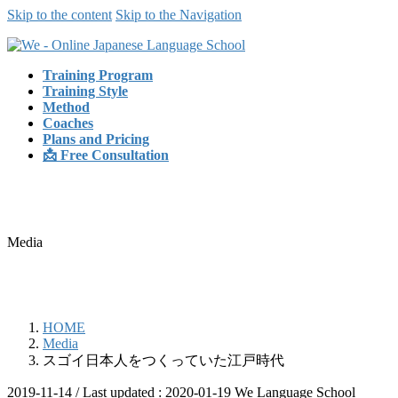
Skip to the content
Skip to the Navigation
Training Program
Training Style
Method
Coaches
Plans and Pricing
📩 Free Consultation
Media
HOME
Media
スゴイ日本人をつくっていた江戸時代
2019-11-14
/ Last updated :
2020-01-19
We Language School