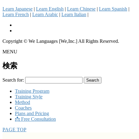
Learn Japanese
|
Learn English
|
Learn Chinese
|
Learn Spanish
|
Learn French
|
Learn Arabic
|
Learn Italian
|
Copyright © We Languages [We,Inc.] All Rights Reserved.
MENU
検索
Search for:
Training Program
Training Style
Method
Coaches
Plans and Pricing
📩 Free Consultation
PAGE TOP