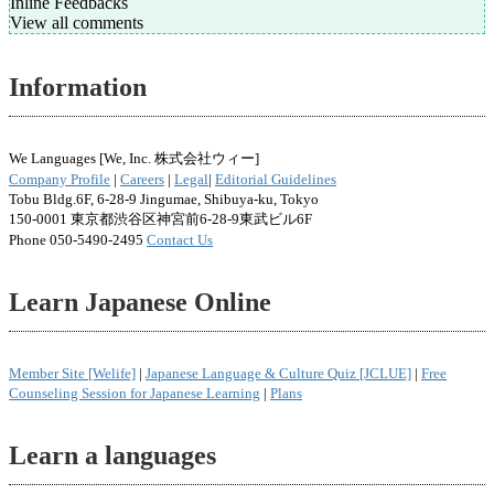
Inline Feedbacks
View all comments
Information
We Languages [We, Inc. 株式会社ウィー]
Company Profile
|
Careers
|
Legal
|
Editorial Guidelines
Tobu Bldg.6F, 6-28-9 Jingumae, Shibuya-ku, Tokyo
150-0001 東京都渋谷区神宮前6-28-9東武ビル6F
Phone 050-5490-2495
Contact Us
Learn Japanese Online
Member Site [Welife]
|
Japanese Language & Culture Quiz [JCLUE]
|
Free
Counseling Session for Japanese Learning
|
Plans
Learn a languages