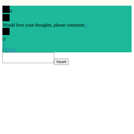
0
Would love your thoughts, please comment.
x
(
)
x
|
Reply
Insert